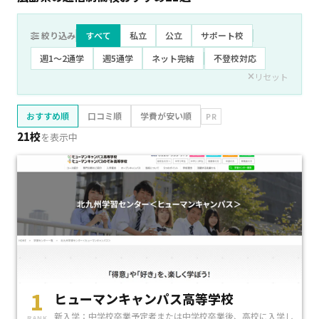
絞り込み
すべて
私立
公立
サポート校
週1〜2通学
週5通学
ネット完結
不登校対応
リセット
おすすめ順
口コミ順
学費が安い順
PR
21校
を表示中
1
ヒューマンキャンパス高等学校
新入学：中学校卒業予定者または中学校卒業後、高校に入学し
RANK