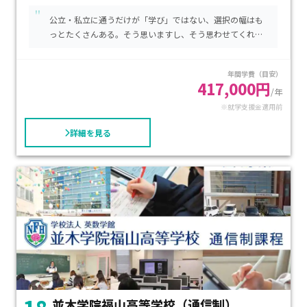
"
負担を抑えながら質の高い教育が受けられます。自分のペース
公立・私立に通うだけが「学び」ではない、選択の幅はも
で学びたい方、専門的なスキルや資格取得を目指す方、不登
っとたくさんある。そう思いますし、そう思わせてくれる
校経験から新たな環境で再出発したい生徒に特におすすめで
学び舎でした。
す。
年間学費（目安）
417,000円
/年
※就学支援金適用前
詳細を見る
並木学院福山高等学校（通信制）