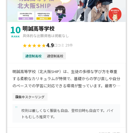
10
明誠高等学校
具体的な出願資格は掲載なし
RANK
4.9
★★★★★
口コミ 29件
通信制高校
通信制高校
明誠高等学校（北大阪SHIP）は、生徒の多様な学び方を尊重
する柔軟なカリキュラムが特徴で、基礎からの学び直しや自分
のペースでの学習に対応できる環境が整っています。最寄り駅
からのアクセスも良好で、通学のしやすさが大きな魅力です。
集中スクーリング
学費は比較的抑えられており、家庭の負担を軽減しながら継続
"
的に学習できる点も安心です。不登校経験から新しいスタート
校則は厳しくなく服装も自由、登校日時も自由です。バイ
を切りたい生徒や、落ち着いた環境で確実に高校卒業資格を
トもむしろ推奨です。
取りたい方に特におすすめできる学校です。