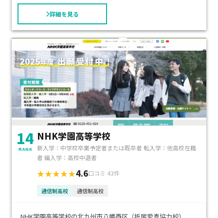
詳細を見る
14
NHK学園高等学校
新入学：中学校卒業予定者または既卒者 転入学：他高校在籍
RANK
者 編入学：高校中退者
4.6
★★★★★
口コミ 43件
通信制高校
通信制高校
NHK学園高等学校の北九州市八幡西区（折尾愛真協力校）