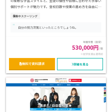
の柔軟な学習スタイルと、生徒の個性や目標に合わせた手厚い
個別サポートが魅力です。登校日数や授業の進め方を自由に選
べるため、不登校経験のあるお子さまや、自分のペースで学
集中スクーリング
びたい方にも安心です。博多駅や天神駅からアクセスしやすい
"
都市型の立地で、通学の利便性も高い環境です。学費は通信制
自分の努力次第といったところでしょうね。
高校として比較的抑えられており、経済的にも続けやすいのが
特徴です。進学・資格取得・就職など多様な進路に対応し、将
年間学費（目安）
来を見据えて学びを深めたい方におすすめです。
530,000円
/年
※就学支援金適用前
無料で資料請求
詳細を見る