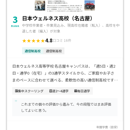
3
日本ウェルネス高校（名古屋）
中学校卒業者・卒業見込み、現高校在籍者（転入）、高校を中
RANK
退した者（編入）が対象
4.8
★★★★★
口コミ 16件
通信制高校
通信制高校
日本ウェルネス高等学校 名古屋キャンパスは、「週5日・週2
日・通学0（在宅）」の3通学スタイルから、ご家庭やお子さ
まのペースに合わせて選べる、柔軟性の高い通信制高校です。
栄・伏見エリアにあり、地下鉄「伏見」駅から徒歩7分のアク
集中スクーリング
週2～4通学
毎日通学
セスで、通いやすさも魅力。学費は入学金1万円、授業料は1
"
単位約8000円が目安（年間総額はスタイルにより約25万～55
これまでの個々の評価から鑑みて、今の段階ではまあ評価
万円程度）で、透明かつ比較的良心的です。専門コースも豊富
してよいと思う。
にそろえられており、ペットケア・美容師・マンガ・声優な
ど、好きを活かすカリキュラムが充実。不登校傾向のお子さま
年間学費（目安）
や、好きなことを続けながら卒業や進学を目指す方に、特に