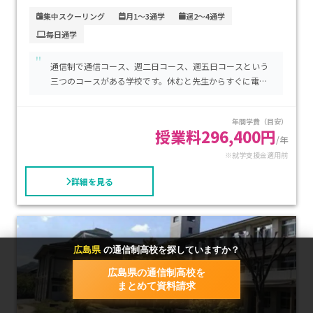
養コース5日制 専門クラス、午前中のみ登校する総合教養コー
集中スクーリング
月1～3通学
週2～4通学
ス5日制 一般クラス、週2回登校し学期ごとに勉強する科目を
毎日通学
選択するフリースタイルコース、月2回程度のスクーリング以
外は自学自習をする通信コースなどがあります。
"
通信制で通信コース、週二日コース、週五日コースという
三つのコースがある学校です。休むと先生からすぐに電話
フリースタイルコース、通信コースはホームルームが行われ
がかかってくるし、先生の熱心さはいいと思います。町中
ず、必要な時間の授業のみ学校に登校し授業を受けるので、ス
にあるので通学の便はとてもいいが、グラウンドがないの
年間学費（目安）
ポーツ・子育て・仕事との両立がしやすくなっています。
が唯一欠点で、近くのスポーツセンターなどを借りて体育
授業料296,400円
をしています。
/年
岡山理科大学・倉敷芸術科学大学など多数の関連校があり、関
※就学支援金適用前
連大学への進学の場合、特別入試制度を利用できます。
詳細を見る
広島県
の通信制高校を探していますか？
広島県の通信制高校を
まとめて資料請求