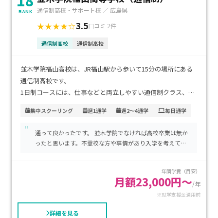
18
通信制高校・サポート校 ／ 広島県
RANK
3.5
★★★★☆
口コミ 2件
通信制高校
通信制高校
並木学院福山高校は、JR福山駅から歩いて15分の場所にある
通信制高校です。
1日制コースには、仕事などと両立しやすい通信制クラス、各
期末に1週間程度スクーリングがある集中スクーリングクラス
集中スクーリング
週1通学
週2～4通学
毎日通学
があります。
"
通って良かったです。 並木学院でなければ高校卒業は無か
その他にも、週2日制コースには、個別クラス、フレキシブル
ったと思います。不登校な方や事情があり入学を考えてい
クラス、週4日制コースには、進学クラス、特進クラスなどが
る方など自分の人生を豊かにする為には良い学校生活にな
あります。
りますので前向きにお考えして大丈夫です。
年間学費（目安）
月額23,000円〜
/年
文化祭・球技大会・美術鑑賞研究などの学校行事、陸上競技
※就学支援金適用前
部・バレーボール部・eスポーツ部といった部活動が充実して
おり、自分のペースで楽しみながら、楽しい学校生活を送れま
詳細を見る