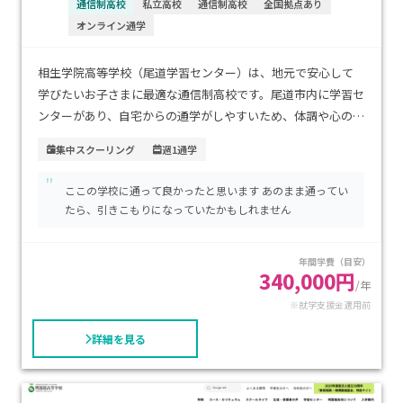
通信制高校
私立高校
通信制高校
全国拠点あり
オンライン通学
相生学院高等学校（尾道学習センター）は、地元で安心して
学びたいお子さまに最適な通信制高校です。尾道市内に学習セ
ンターがあり、自宅からの通学がしやすいため、体調や心の状
態に合わせて無理なく通えます。学費は1単位約9000円で、必
集中スクーリング
週1通学
要な単位数だけ支払う明朗な体系が魅力。自宅学習をベース
"
に、センターでの対面サポートも受けられるため、不登校経
ここの学校に通って良かったと思います あのまま通ってい
験があるお子さまや、まずは少しずつ通いたい方に特におす
たら、引きこもりになっていたかもしれません
すめです。
年間学費（目安）
340,000円
/年
※就学支援金適用前
詳細を見る