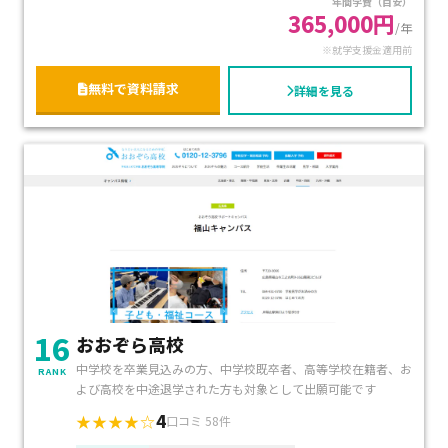
年間学費（目安）
365,000円
/年
※就学支援金適用前
無料で資料請求
詳細を見る
16
おおぞら高校
中学校を卒業見込みの方、中学校既卒者、高等学校在籍者、お
RANK
よび高校を中途退学された方も対象として出願可能です
4
★★★★☆
口コミ 58件