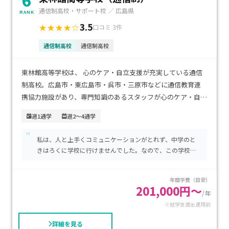
6
通信制高校・サポート校 ／ 広島県
RANK
3.5
★★★★☆
口コミ 3件
通信制高校
通信制高校
東林館高等学校は、 心のケア・自立支援が充実している通信
制高校。広島市・東広島市・呉市・三原市などに通信教育連
携協力施設があり、専門知識のあるスタッフが心のケア・自立
支援をしています。その結果、卒業率は92％、発達障がい生
週1通学
週2～4通学
の卒業率は95％となっています。
"
私は、人と上手くコミュニケーションがとれず、中学のと
週1日～登校日が選べる通学コース、毎日登校し大学受験を目
きはろくに学校に行けませんでした。なので、この学校に
指す受験対応個別指導コース、社会人向けの単位取得コース
行くことをすすめられて、入学しました。中学校と比べる
などがあり、一人ひとりの学力・目的に合わせてコースを選べ
と、先生は優しいし、学校に行く時間もすごく少ないの
年間学費（目安）
ます。進学実績には、広島大学をはじめとした国公立大学をは
で、通いやすかったです。また、人との交流に関しては、
201,000円～
ものすごく手厚くサポートしてくれる(初めての場所では担
/年
じめ、同志社大学などの私立大学などがあります。
任の先生が付き添ってくれるなど)ので、人見知りでも安心
※就学支援金適用前
です。
詳細を見る