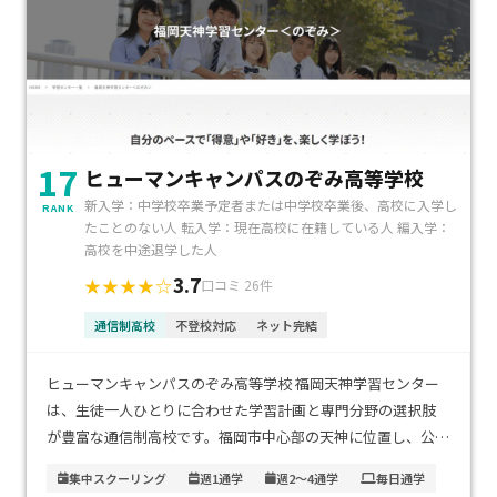
17
ヒューマンキャンパスのぞみ高等学校
新入学：中学校卒業予定者または中学校卒業後、高校に入学し
RANK
たことのない人 転入学：現在高校に在籍している人 編入学：
高校を中途退学した人
3.7
★★★★☆
口コミ 26件
通信制高校
不登校対応
ネット完結
ヒューマンキャンパスのぞみ高等学校 福岡天神学習センター
は、生徒一人ひとりに合わせた学習計画と専門分野の選択肢
が豊富な通信制高校です。福岡市中心部の天神に位置し、公共
交通機関からのアクセスが非常に便利で、通学の負担が少ない
集中スクーリング
週1通学
週2～4通学
毎日通学
のも魅力です。学費は通信制高校として適正で、家庭の経済的