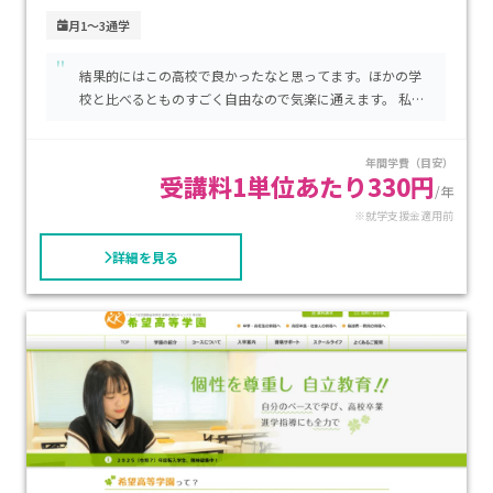
リングごとに変更することが可能です。
月1～3通学
"
また、2年次以降は進路希望などに合わせ、所属するコース以
結果的にはこの高校で良かったなと思ってます。ほかの学
外の科目を受講することができるなど従来の定時制と通信制
校と比べるとものすごく自由なので気楽に通えます。 私は
の枠組みに捉われない柔軟な学びを実現しています。
不登校になった経験は全くなくって、なんとなくでこの高
通信教育コースは原則2週間に1回登校し4年で卒業を目指しま
校を選んだんですが、高校生活、JKライフを楽しみたいと
年間学費（目安）
すが、 スクーリングを多くすることで、3年間での卒業もでき
思ってる人にはあまり向いてないです。
受講料1単位あたり330円
/年
ます。
※就学支援金適用前
その他にも、広島大学と連携し、ソーシャルスキルを高める
詳細を見る
「ミライズプログラム」といった特徴的な授業もあり、「考え
方のスキル」「気持ちをコントロールするスキル」などを身
につけられます。