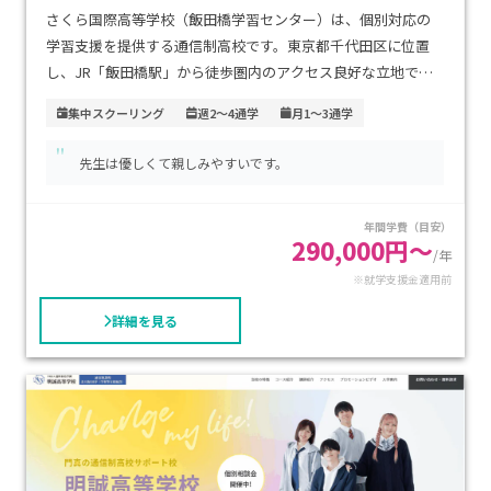
さくら国際高等学校（飯田橋学習センター）は、個別対応の
学習支援を提供する通信制高校です。東京都千代田区に位置
し、JR「飯田橋駅」から徒歩圏内のアクセス良好な立地で
す。学費については詳細な情報は公開されていませんが、資料
集中スクーリング
週2～4通学
月1～3通学
請求や学校への問い合わせを通じて確認することができます。
"
この学校は、不登校経験者や発達障害などの特別な支援が必
先生は優しくて親しみやすいです。
要な生徒を支援しており、少人数制のアットホームな環境で個
別対応の学習支援を行っています。また、進学コースや専門コ
年間学費（目安）
ースもあり、進学や就職を目指す生徒にも対応しています。部
290,000円～
活動や学校行事も充実しており、学校生活を楽しみながら学び
/年
※就学支援金適用前
を深めることができます。特に、個別の支援が必要な生徒にお
すすめの学校です。
詳細を見る