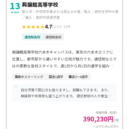
13
興譲館高等学校
新入学：中学校卒業または見込みの者／転入：高校在学中の者
RANK
／編入：高校中途退学者
4.7
★★★★★
口コミ 10件
通信制高校
通信制高校
興譲館高等学校六本木キャンパスは、東京の六本木エリアに
位置し、都市部から通いやすい立地が魅力です。通信制ならで
はの柔軟な登校スタイルで、週1日から月1日の通学を組み合
わせながら、自分のペースで学習を進められます。学費は入学
集中スクーリング
週1通学
週2～4通学
金50000円、1単位8000円、教育充実費70000円と明瞭で、就
"
学支援金を活用すれば負担を軽減できます。自宅学習を基本に
自分次第で国公立も狙えますし、就職もできます。 また、
しつつも、都市部の利便性を活かした対面サポートを希望す
興譲祭や体育祭も盛り上がります。 硬式野球の人や寮生が
るご家庭に特におすすめです。
礼儀正しいため、その人たちについていけば今後役に立つ
と思います。
年間学費（目安）
390,230円
/年
※就学支援金適用前