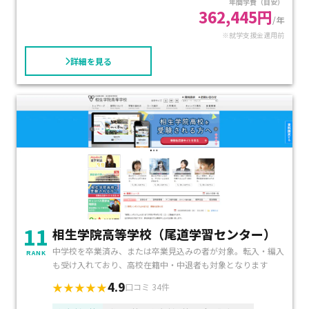
年間学費（目安）
362,445円
/年
※就学支援金適用前
詳細を見る
11
相生学院高等学校（尾道学習センター）
中学校を卒業済み、または卒業見込みの者が対象。転入・編入
RANK
も受け入れており、高校在籍中・中退者も対象となります
4.9
★★★★★
口コミ 34件