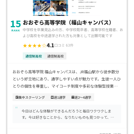
15
おおぞら高等学院（福山キャンパス）
中学校を卒業見込みの方、中学校既卒者、高等学校在籍者、お
RANK
よび高校を中途退学された方も対象として出願可能です
4.1
★★★★☆
口コミ 63件
通信制高校
通信制高校
おおぞら高等学院 福山キャンパスは、JR福山駅から徒歩数分
という好立地にあり、通学しやすい点が魅力です。生徒一人ひ
とりの個性を尊重し、マイコーチ制度や多彩な体験型授業を
通じて、将来の夢に向かって自信を育める環境が整っていま
集中スクーリング
週1通学
週2～4通学
す。学費は年間40万円〜60万円程度と比較的良心的で、内容
"
に見合った価値が感じられます。自分のペースで学びたい方
今日はどんな体験ができるんだろうと毎日ワクワクしま
や、個別にサポートを受けながら高校卒業を目指したい方に
す。今は好きなことから、なりたいものも見つかって、大
特におすすめです。
学進学も目指しています。