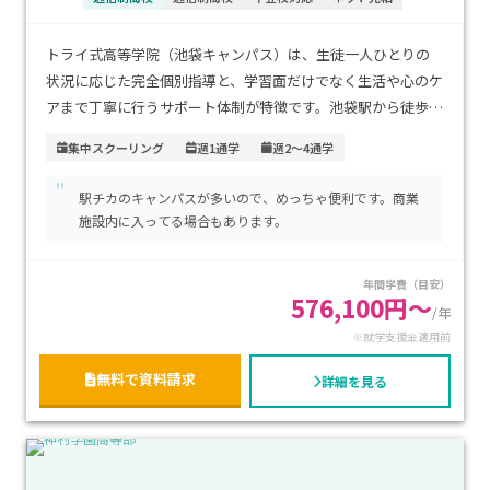
トライ式高等学院（池袋キャンパス）は、生徒一人ひとりの
状況に応じた完全個別指導と、学習面だけでなく生活や心のケ
アまで丁寧に行うサポート体制が特徴です。池袋駅から徒歩圏
内にあり、JR・私鉄・地下鉄が集まるターミナル駅のため都
集中スクーリング
週1通学
週2～4通学
内各地や埼玉方面からのアクセスも非常に良好です。学費は大
"
手サポート校として標準的な水準で、安心して継続できる点も
駅チカのキャンパスが多いので、めっちゃ便利です。商業
魅力です。不登校経験がある生徒や、自分のペースで高校卒業
施設内に入ってる場合もあります。
を目指しながら大学進学や将来の準備を進めたい方に特にお
すすめのキャンパスです。
年間学費（目安）
576,100円～
/年
※就学支援金適用前
無料で資料請求
詳細を見る