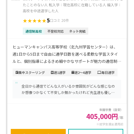
たことのない人 転入学：現在高校に在籍している人 編入学：
高校を中途退学した人
5
★★★★★
口コミ 20件
通信制高校
不登校対応
ネット完結
ヒューマンキャンパス高等学校（北九州学習センター）は、
週1日から5日まで自由に通学日数を選べる柔軟な学習スタイ
ルと、個別指導によるきめ細やかなサポートが魅力の通信制高
校です。JR・モノレール小倉駅から徒歩1分という好立地で、
集中スクーリング
週1通学
週2～4通学
毎日通学
通学のしやすさは抜群です。学費は一般通信コースで年間約
"
38万円からで、専門コースを選んだ場合でも就学支援金を活
全日から通信でどんな人がいるか雰囲気がどんな感じなの
用することで負担を軽減できます。自分のペースで学びたい
か想像つかなくて不安しか無かったけれど先生達も優しく
方、専門分野を高校時代からしっかり学びたい方、通学の利
生徒さん達も見学の時に色々話しかけてくれたりですごく
便性を重視するご家庭に特におすすめです。
安心しました。 まだ通い始めて日は浅いけれど楽しい学校
年間学費（目安）
生活が遅れそうです
405,000円
/年
※就学支援金適用前