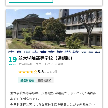
す。
多数の大学・専門学校を有する加計学園グループが運営して
おり、関連校入試制度により卒業後の進路の選択が広がりま
す。
19
並木学院高等学校（通信制）
通信制高校・サポート校 ／ 広島県
RANK
3.5
★★★★☆
口コミ 2件
通信制高校
通信制高校
並木学院高等学校は、広島電鉄 中電前から歩いて7分の場所に
ある通信制高校です。
全日制課程と同じような高校生活を送ることができる総合教