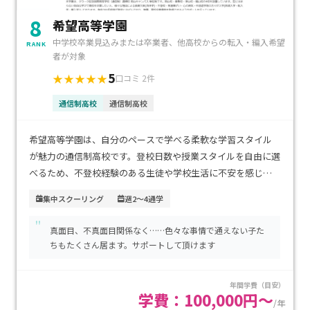
8
希望高等学園
中学校卒業見込みまたは卒業者、他高校からの転入・編入希望
RANK
者が対象
5
★★★★★
口コミ 2件
通信制高校
通信制高校
希望高等学園は、自分のペースで学べる柔軟な学習スタイル
が魅力の通信制高校です。登校日数や授業スタイルを自由に選
べるため、不登校経験のある生徒や学校生活に不安を感じる
お子さまにも安心の環境が整っています。アクセスは主要駅か
集中スクーリング
週2～4通学
ら近く、通学しやすい立地にあるため、定期的な登校も負担
"
になりにくい点が特長です。学費は通信制高校の中でも比較的
真面目、不真面目関係なく……色々な事情で通えない子た
良心的で、家庭の負担を抑えつつ高卒資格取得を目指せます。
ちもたくさん居ます。サポートして頂けます
学び直しを希望する生徒、自分のペースで高校生活を送りた
いお子さまに特におすすめの学校です。
年間学費（目安）
学費：100,000円～
/年