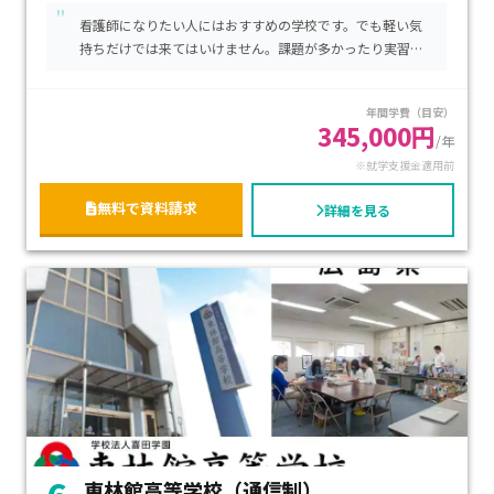
"
の授業料、施設設備費45000円などが必要ですが、国の就学支
看護師になりたい人にはおすすめの学校です。でも軽い気
援金制度を利用することで家計の負担軽減にもつながります。
持ちだけでは来てはいけません。課題が多かったり実習の
特に「自分のリズムに合わせて無理なく学び直したい」「通
記録が多かったりしますが、これは全て将来のためです。
学の負担を抑えて安心できる環境が欲しい」というお子さま
年間学費（目安）
にとって、理想的な学びの場だと言えます。
345,000円
/年
※就学支援金適用前
無料で資料請求
詳細を見る
東林館高等学校（通信制）