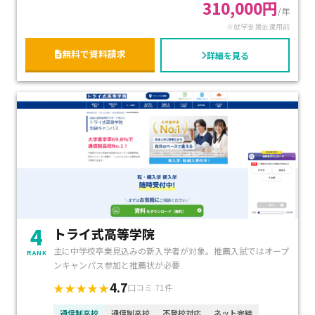
310,000円
/年
おすすめです。
※就学支援金適用前
無料で資料請求
詳細を見る
4
トライ式高等学院
主に中学校卒業見込みの新入学者が対象。推薦入試ではオープ
RANK
ンキャンパス参加と推薦状が必要
4.7
★★★★★
口コミ 71件
通信制高校
通信制高校
不登校対応
ネット完結