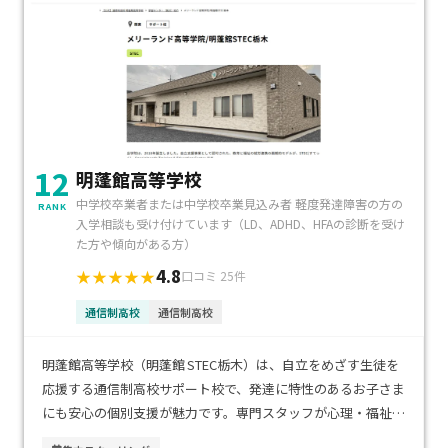
12
明蓬館高等学校
中学校卒業者または中学校卒業見込み者 軽度発達障害の方の
RANK
入学相談も受け付けています（LD、ADHD、HFAの診断を受け
た方や傾向がある方）
4.8
★★★★★
口コミ 25件
通信制高校
通信制高校
明蓬館高等学校（明蓬館 STEC栃木）は、自立をめざす生徒を
応援する通信制高校サポート校で、発達に特性のあるお子さま
にも安心の個別支援が魅力です。専門スタッフが心理・福祉・
教育の視点から連携し、生活や進路の課題に寄り添いながら