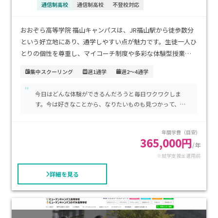
通信制高校
通信制高校
不登校対応
おおぞら高等学院 福山キャンパスは、JR福山駅から徒歩数分
という好立地にあり、通学しやすい点が魅力です。生徒一人ひ
とりの個性を尊重し、マイコーチ制度や多彩な体験型授業を
通じて、将来の夢に向かって自信を育める環境が整っていま
集中スクーリング
週1通学
週2～4通学
す。学費は年間40万円〜60万円程度と比較的良心的で、内容
"
に見合った価値が感じられます。自分のペースで学びたい方
今日はどんな体験ができるんだろうと毎日ワクワクしま
や、個別にサポートを受けながら高校卒業を目指したい方に
す。今は好きなことから、なりたいものも見つかって、大
特におすすめです。
学進学も目指しています。
年間学費（目安）
365,000円
/年
※就学支援金適用前
詳細を見る