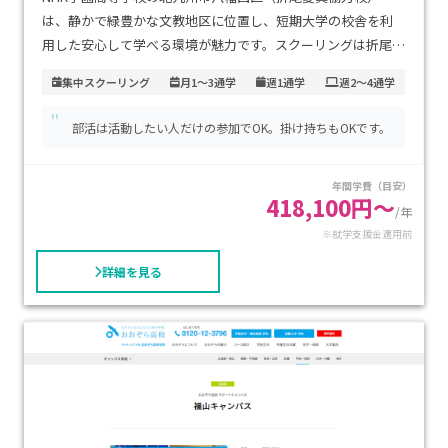
は、静かで緑豊かな文教地区に位置し、短期大学の校舎を利
用した安心して学べる環境が魅力です。スクーリングは折尾駅
近くで行われるため、通学の負担が少なく継続しやすくなっ
集中スクーリング
月1～3通学
週1通学
週2～4通学
ています。学費は月1〜2回の登校にも対応する「スタンダー
"
ドコース」で、就学支援金制度を活用すると実質10万円前後
部活は活動したい人だけの参加でOK。掛け持ちもOKです。
となり、家計への負担も抑えられます。不登校経験があり、自
分のペースで学びたいお子さまや、無理なく卒業を目指した
年間学費（目安）
い方に特におすすめです。
418,100円～
/年
※就学支援金適用前
詳細を見る