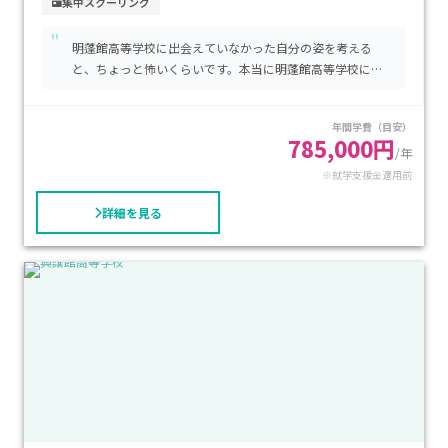
集中スクーリング
学びをサポートします。校舎は駅や交通の便が良い場所にあ
"
り、通学の不安を軽減する環境です。学費は基本的な授業料・
明蓬館高等学校に出会えていなかった自分の姿を考える
単位履修料に加え、STECコース独自のサポート費が必要です
と、ちょっと怖いくらいです。本当に明蓬館高等学校には
が、公的な就学支援制度を利用することで費用負担を大きく
感謝しています。
軽減できます。安心して通える居場所と専門フォローのもと、
年間学費（目安）
自分らしいペースで高校卒業を目指したいお子さまに、特に
785,000円
/年
おすすめです。
※就学支援金適用前
詳細を見る