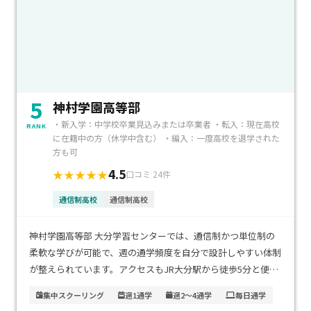
5
神村学園高等部
・新入学：中学校卒業見込みまたは卒業者 ・転入：現在高校
RANK
に在籍中の方（休学中含む） ・編入：一度高校を退学された
方も可
4.5
★★★★★
口コミ 24件
通信制高校
通信制高校
神村学園高等部 大分学習センターでは、通信制かつ単位制の
柔軟な学びが可能で、週の通学頻度を自分で設計しやすい体制
が整えられています。アクセスもJR大分駅から徒歩5分と便利
な立地で、通学による負担が少ないため、無理なく続けやすい
集中スクーリング
週1通学
週2～4通学
毎日通学
のが魅力です。初年度の学費は、入学金40000円、1単位ごと