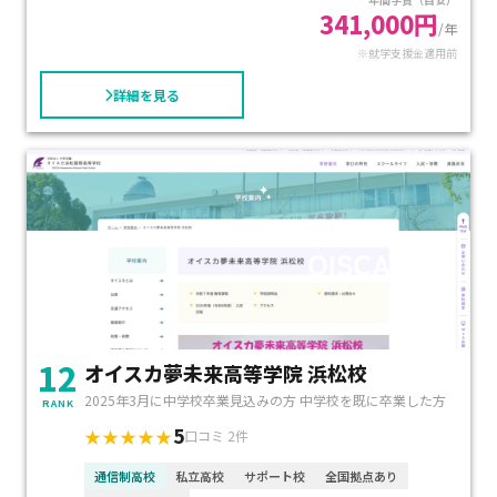
341,000円
/年
※就学支援金適用前
詳細を見る
12
オイスカ夢未来高等学院 浜松校
2025年3月に中学校卒業見込みの方 中学校を既に卒業した方
RANK
5
★★★★★
口コミ 2件
通信制高校
私立高校
サポート校
全国拠点あり