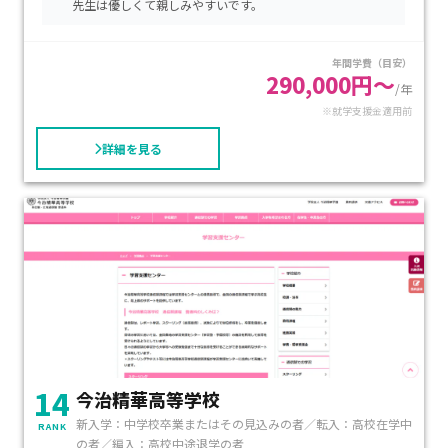
先生は優しくて親しみやすいです。
要な生徒を支援しており、少人数制のアットホームな環境で個
別対応の学習支援を行っています。また、進学コースや専門コ
年間学費（目安）
ースもあり、進学や就職を目指す生徒にも対応しています。部
290,000円～
活動や学校行事も充実しており、学校生活を楽しみながら学び
/年
※就学支援金適用前
を深めることができます。特に、個別の支援が必要な生徒にお
すすめの学校です。
詳細を見る
14
今治精華高等学校
新入学：中学校卒業またはその見込みの者／転入：高校在学中
RANK
の者／編入：高校中途退学の者