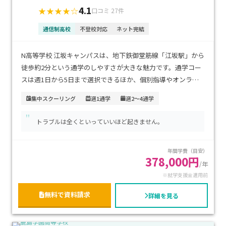
4.1
★★★★☆
口コミ 27件
通信制高校
不登校対応
ネット完結
N高等学校 江坂キャンパスは、地下鉄御堂筋線「江坂駅」から
徒歩約2分という通学のしやすさが大きな魅力です。通学コー
スは週1日から5日まで選択できるほか、個別指導やオンライ
ン通学、ネット学習、プログラミングに特化したコースなど、
集中スクーリング
週1通学
週2～4通学
多彩な学習スタイルが用意されています。生徒一人ひとりの学
"
習ペースや目標に合わせた柔軟な教育が可能です。学費は通学
トラブルは全くといっていいほど起きません。
頻度によって異なりますが、就学支援制度の活用により負担
を軽減することもできます。進学を目指す生徒はもちろん、IT
年間学費（目安）
分野や創作活動に意欲のあるお子さま、自分のペースでじっく
378,000円
り学びたい方におすすめのキャンパスです。
/年
※就学支援金適用前
無料で資料請求
詳細を見る