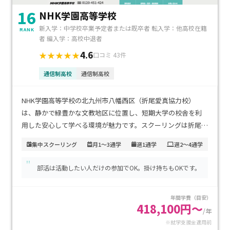
16
NHK学園高等学校
新入学：中学校卒業予定者または既卒者 転入学：他高校在籍
RANK
者 編入学：高校中退者
4.6
★★★★★
口コミ 43件
通信制高校
通信制高校
NHK学園高等学校の北九州市八幡西区（折尾愛真協力校）
は、静かで緑豊かな文教地区に位置し、短期大学の校舎を利
用した安心して学べる環境が魅力です。スクーリングは折尾駅
近くで行われるため、通学の負担が少なく継続しやすくなっ
集中スクーリング
月1～3通学
週1通学
週2～4通学
ています。学費は月1〜2回の登校にも対応する「スタンダー
"
ドコース」で、就学支援金制度を活用すると実質10万円前後
部活は活動したい人だけの参加でOK。掛け持ちもOKです。
となり、家計への負担も抑えられます。不登校経験があり、自
分のペースで学びたいお子さまや、無理なく卒業を目指した
年間学費（目安）
い方に特におすすめです。
418,100円～
/年
※就学支援金適用前