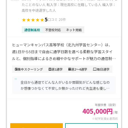
たことのない人 転入学：現在高校に在籍している人 編入学：
高校を中途退学した人
5
★★★★★
口コミ 20件
通信制高校
不登校対応
ネット完結
ヒューマンキャンパス高等学校（北九州学習センター）は、
週1日から5日まで自由に通学日数を選べる柔軟な学習スタイ
ルと、個別指導によるきめ細やかなサポートが魅力の通信制高
校です。JR・モノレール小倉駅から徒歩1分という好立地で、
集中スクーリング
週1通学
週2～4通学
毎日通学
通学のしやすさは抜群です。学費は一般通信コースで年間約
"
38万円からで、専門コースを選んだ場合でも就学支援金を活
全日から通信でどんな人がいるか雰囲気がどんな感じなの
用することで負担を軽減できます。自分のペースで学びたい
か想像つかなくて不安しか無かったけれど先生達も優しく
方、専門分野を高校時代からしっかり学びたい方、通学の利
生徒さん達も見学の時に色々話しかけてくれたりですごく
便性を重視するご家庭に特におすすめです。
安心しました。 まだ通い始めて日は浅いけれど楽しい学校
年間学費（目安）
生活が遅れそうです
405,000円
/年
※就学支援金適用前