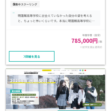
教育の視点から連携し、生活や進路の課題に寄り添いながら
集中スクーリング
学びをサポートします。校舎は駅や交通の便が良い場所にあ
"
り、通学の不安を軽減する環境です。学費は基本的な授業料・
明蓬館高等学校に出会えていなかった自分の姿を考える
単位履修料に加え、STECコース独自のサポート費が必要です
と、ちょっと怖いくらいです。本当に明蓬館高等学校には
が、公的な就学支援制度を利用することで費用負担を大きく
感謝しています。
軽減できます。安心して通える居場所と専門フォローのもと、
年間学費（目安）
自分らしいペースで高校卒業を目指したいお子さまに、特に
785,000円
/年
おすすめです。
※就学支援金適用前
詳細を見る