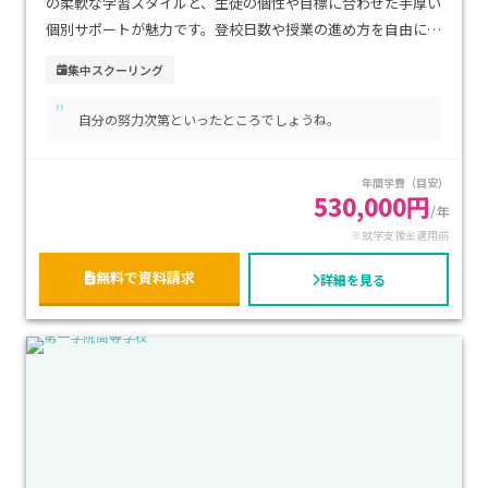
の柔軟な学習スタイルと、生徒の個性や目標に合わせた手厚い
個別サポートが魅力です。登校日数や授業の進め方を自由に選
べるため、不登校経験のあるお子さまや、自分のペースで学
集中スクーリング
びたい方にも安心です。博多駅や天神駅からアクセスしやすい
"
都市型の立地で、通学の利便性も高い環境です。学費は通信制
自分の努力次第といったところでしょうね。
高校として比較的抑えられており、経済的にも続けやすいのが
特徴です。進学・資格取得・就職など多様な進路に対応し、将
年間学費（目安）
来を見据えて学びを深めたい方におすすめです。
530,000円
/年
※就学支援金適用前
無料で資料請求
詳細を見る