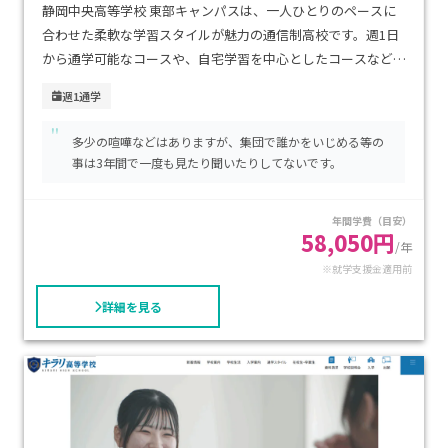
静岡中央高等学校 東部キャンパスは、一人ひとりのペースに
合わせた柔軟な学習スタイルが魅力の通信制高校です。週1日
から通学可能なコースや、自宅学習を中心としたコースなど、
生活リズムに合わせた選択ができます。アクセスも良く、最寄
週1通学
り駅から徒歩圏内で通学がしやすいため、毎日の負担を減ら
"
して学習に集中できます。学費は比較的抑えられており、就学
多少の喧嘩などはありますが、集団で誰かをいじめる等の
支援金を活用すれば経済的な負担も軽減可能です。不登校経験
事は3年間で一度も見たり聞いたりしてないです。
のある生徒や、自分のペースで学びながら高校卒業を目指し
たい方に特におすすめのキャンパスです。
年間学費（目安）
58,050円
/年
※就学支援金適用前
詳細を見る