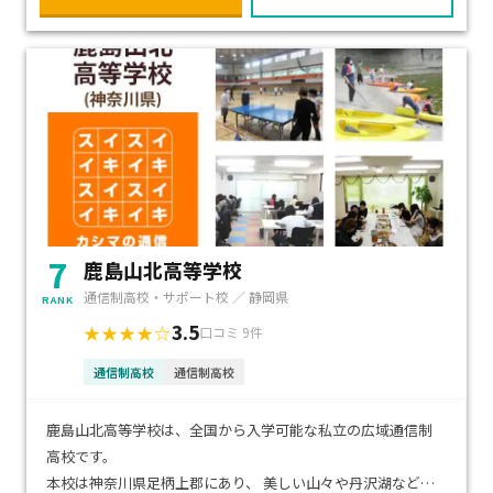
7
鹿島山北高等学校
通信制高校・サポート校 ／ 静岡県
RANK
3.5
★★★★☆
口コミ 9件
通信制高校
通信制高校
鹿島山北高等学校は、全国から入学可能な私立の広域通信制
高校です。
本校は神奈川県足柄上郡にあり、 美しい山々や丹沢湖などの