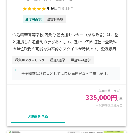
4.9
★★★★★
口コミ 11件
通信制高校
通信制高校
今治精華高等学校 西条 学習支援センター（あゆみ舎）は、塾
と連携した通信制の学び場として、週1～2回の通塾で全教科
の単位取得が可能な効率的なスタイルが特徴です。愛媛県西条
市の中心部にあるため、通いやすさにも優れています。通信制
集中スクーリング
週1通学
週2～4通学
の単位制を活用しながら、予備校の映像授業や個別指導で基
"
礎からしっかり学べる体制が整っており、学費は塾の授業料と
今治精華は私個人としては良い学校だなって思います。
通信制の費用を合わせても通いやすい水準です。自宅中心の学
習に不安がある場合や、基礎学力の定着を重視したいお子さ
年間学費（目安）
まに特におすすめです。
335,000円
/年
※就学支援金適用前
詳細を見る