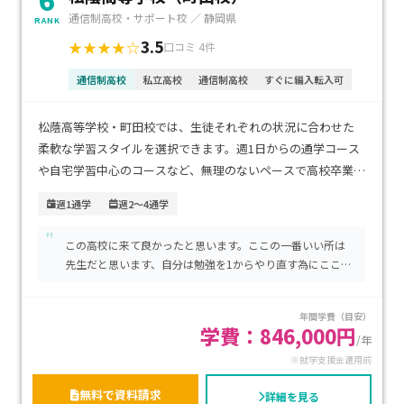
通信制高校・サポート校 ／ 静岡県
RANK
3.5
★★★★☆
口コミ 4件
通信制高校
私立高校
通信制高校
すぐに編入転入可
松蔭高等学校・町田校では、生徒それぞれの状況に合わせた
柔軟な学習スタイルを選択できます。週1日からの通学コース
や自宅学習中心のコースなど、無理のないペースで高校卒業を
目指せる環境が整っています。少人数制を採用しているため、
週1通学
週2～4通学
教職員が一人ひとりとじっくり向き合い、学習面だけでなく
"
進路や学校生活の相談にも丁寧に対応しています。様々な背景
この高校に来て良かったと思います。ここの一番いい所は
を持つ生徒が在籍しており、それぞれが自分らしく学べる雰囲
先生だと思います、自分は勉強を1からやり直す為にここに
気が特徴です。町田駅からアクセスしやすい立地で、新しい一
来たので友達はいませんが、先生と話すだけで楽しいので
歩を踏み出したい方を応援しています。
なんともありません。目標はこの高校を卒業して大学に行
年間学費（目安）
く事です ちなみに週5日制度で通っています。
学費：846,000円
/年
※就学支援金適用前
無料で資料請求
詳細を見る