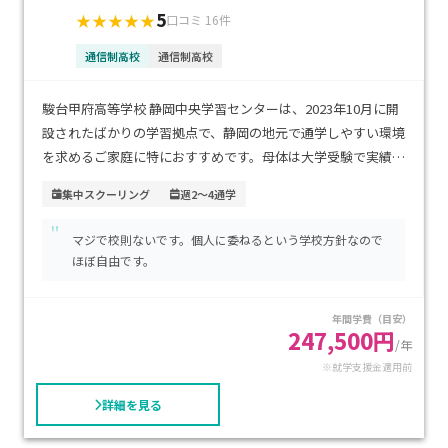
5
★★★★★
口コミ 16件
通信制高校
通信制高校
駿台甲府高等学校 静岡中央学習センターは、2023年10月に開
設されたばかりの学習拠点で、静岡の地元で通学しやすい環境
を求めるご家庭に特におすすめです。母体は大学受験で実績の
ある駿台予備校で、eラーニング「駿台サテラネット21」を活
集中スクーリング
週2～4通学
用したICT学習と通学型のハイブリッド方式で進学を強力にサ
"
ポートします。初年度の学費は入学金や授業料、設備費を含め
マジで校則ないです。個人に委ねるという学校方針なので
て約33万円からで、就学支援金制度を活用すればさらに負担
ほぼ自由です。
軽減も見込めます。通学中心のコースから自宅学習重視まで柔
軟に選べるため、進学を目指しながらも、自分のペースで学
年間学費（目安）
びたいお子さまにぴったりの学習環境です。
247,500円
/年
※就学支援金適用前
詳細を見る