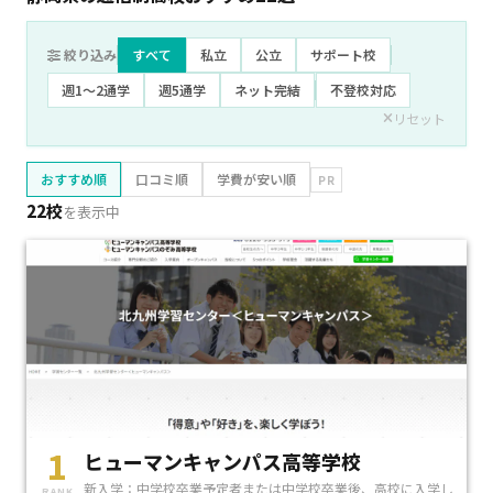
絞り込み
すべて
私立
公立
サポート校
週1〜2通学
週5通学
ネット完結
不登校対応
リセット
おすすめ順
口コミ順
学費が安い順
PR
22校
を表示中
1
ヒューマンキャンパス高等学校
新入学：中学校卒業予定者または中学校卒業後、高校に入学し
RANK