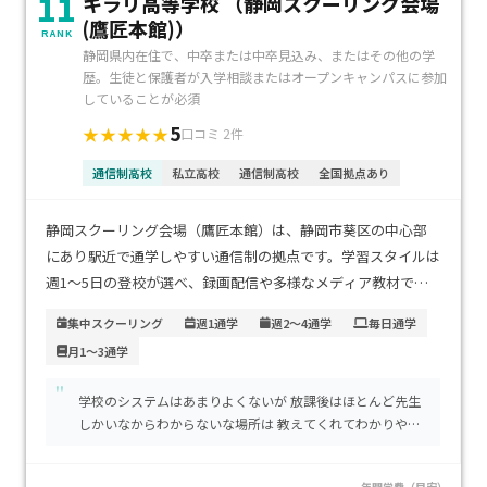
11
キラリ高等学校 （静岡スクーリング会場
(鷹匠本館)）
RANK
静岡県内在住で、中卒または中卒見込み、またはその他の学
歴。生徒と保護者が入学相談またはオープンキャンパスに参加
していることが必須
5
★★★★★
口コミ 2件
通信制高校
私立高校
通信制高校
全国拠点あり
静岡スクーリング会場（鷹匠本館）は、静岡市葵区の中心部
にあり駅近で通学しやすい通信制の拠点です。学習スタイルは
週1〜5日の登校が選べ、録画配信や多様なメディア教材で自
宅学習にも充実対応。学費は年間約33万円程度（就学支援金
集中スクーリング
週1通学
週2～4通学
毎日通学
適用時）と低めに設定されており、家庭の負担も軽減しやすい
月1～3通学
です。不登校や学び直しを希望するお子さまが、自分のペース
で無理なく通いながら学びたいご家庭に特におすすめです。続
"
学校のシステムはあまりよくないが 放課後はほとんど先生
きを読む↑
しかいなからわからないな場所は 教えてくれてわかりやす
い 出来ないやつはとできるやつの間が大きいので困る
年間学費（目安）