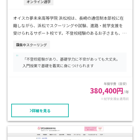
オンライン通学
オイスカ夢未来高等学院 浜松校は、長崎の通信制本部校に在
籍しながら、浜松でスクーリングや試験、進路・就学支援を
受けられるサポート校です。不登校経験のあるお子さまも、基
礎から学び直せる動画教材や入門授業で安心してスタートで
集中スクーリング
き、3年間で卒業可能な単位取得プランも整っています。浜松
"
市西区にあり、地域で学びながら卒業を目指せる環境が魅力で
「不登校経験があり、基礎学力に不安があっても大丈夫。
す。現役教師によるレポート指導や進路相談が浜松で受けら
入門授業で基礎を着実に身につけられます
れ、転編入にも柔軟に対応。基礎学力に不安がある方、自分
の住まいから無理なく通いたい方、進学・就職支援を地元で
年間学費（目安）
受けたい家庭に特におすすめです。
380,400円
/年
※就学支援金適用前
詳細を見る