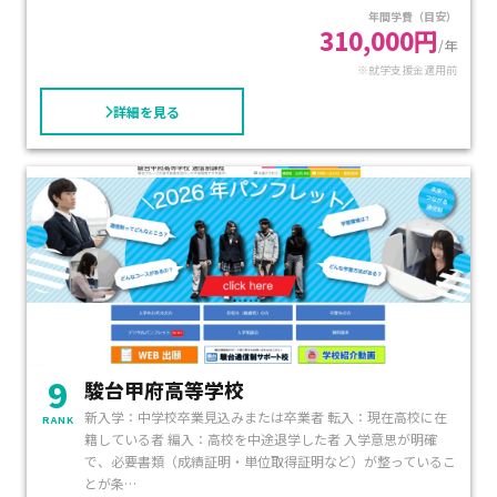
年間学費（目安）
におすすめできる学習センターです。
310,000円
/年
※就学支援金適用前
詳細を見る
9
駿台甲府高等学校
新入学：中学校卒業見込みまたは卒業者 転入：現在高校に在
RANK
籍している者 編入：高校を中途退学した者 入学意思が明確
で、必要書類（成績証明・単位取得証明など）が整っているこ
とが条…