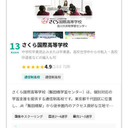
13
さくら国際高等学校
中学校卒業見込みまたは卒業者。高校在学中からの転入・高校
RANK
中退者などの編入も可
4.9
★★★★★
口コミ 72件
通信制高校
通信制高校
さくら国際高等学校（飯田橋学習センター）は、個別対応の
学習支援を提供する通信制高校です。東京都千代田区に位置
し、JR「飯田橋駅」から徒歩圏内のアクセス良好な立地で
す。学費については詳細な情報は公開されていませんが、資料
集中スクーリング
週2～4通学
月1～3通学
請求や学校への問い合わせを通じて確認することができます。
"
この学校は、不登校経験者や発達障害などの特別な支援が必