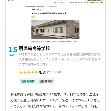
15
明蓬館高等学校
中学校卒業者または中学校卒業見込み者 軽度発達障害の方の
RANK
入学相談も受け付けています（LD、ADHD、HFAの診断を受け
た方や傾向がある方）
4.8
★★★★★
口コミ 25件
通信制高校
通信制高校
明蓬館高等学校（明蓬館 STEC栃木）は、自立をめざす生徒を
応援する通信制高校サポート校で、発達に特性のあるお子さま
にも安心の個別支援が魅力です。専門スタッフが心理・福祉・