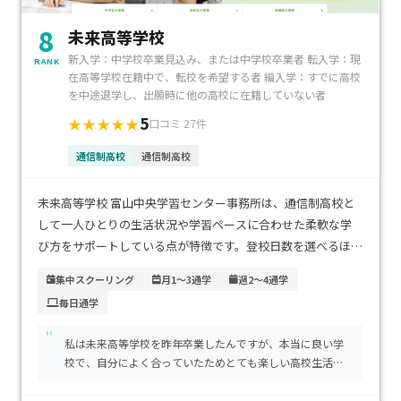
8
未来高等学校
新入学：中学校卒業見込み、または中学校卒業者 転入学：現
RANK
在高等学校在籍中で、転校を希望する者 編入学：すでに高校
を中途退学し、出願時に他の高校に在籍していない者
5
★★★★★
口コミ 27件
通信制高校
通信制高校
未来高等学校 富山中央学習センター事務所は、通信制高校と
して一人ひとりの生活状況や学習ペースに合わせた柔軟な学
び方をサポートしている点が特徴です。登校日数を選べるほ
か、個別指導を中心に必要なサポートを受けられるので、不登
集中スクーリング
月1～3通学
週2～4通学
校経験があるお子さまでも安心して通えます。アクセスは富山
毎日通学
市中心部に位置しており、公共交通機関での通学がしやすく、
保護者にとっても安心できる立地です。学費は通信制ならでは
"
私は未来高等学校を昨年卒業したんですが、本当に良い学
の抑えられた水準で、就学支援金の利用により経済的負担を軽
校で、自分によく合っていたためとても楽しい高校生活を
減できます。自分のペースで確実に高校卒業資格を取得したい
送ることができました。
方や、進学や就職を見据えて無理なく学び直したい生徒に特