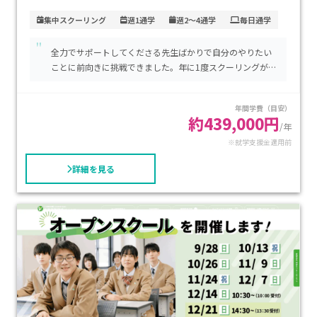
雄大な自然に囲まれています。
集中スクーリング
週1通学
週2～4通学
毎日通学
"
全国に約300ヶ所の学習センターがあり、神奈川県には逗子キ
全力でサポートしてくださる先生ばかりで自分のやりたい
ャンパス、相模原キャンパスを始め、27ヶ所の学習センター
ことに前向きに挑戦できました。年に1度スクーリングがあ
があります。
るのですが、アットホームな環境で1人で参加しても帰りに
スクーリングは年間数日から、週５日まで自由に選択可能で
は友達が必ずできていました。先生方も面白い方ばかりで
年間学費（目安）
す。
授業が楽しく感じました。勉強が楽しいと思えたのは先生
約439,000円
方のおかげです。
/年
※就学支援金適用前
学習計画を自分で立て、自分のペースで単位を取得できます。
卒業までのサポートがしっかりあり、進学についてのアドバイ
詳細を見る
スも受けられます。
鹿島山北高等学校には、普通科だけでなく多彩なオプション
コースがあります。
アニメ・マンガ、ファッション、音楽、製菓、ITなど様々な分
野を学ぶことができます。