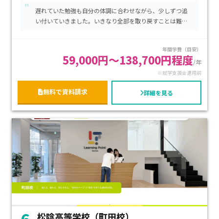
"
卒業時には、全日制と同じ卒業証書がもらえます。
遅れていた勉強も自分の体調に合わせながら、少しずつ追
東京都には新宿キャンパス、池袋キャンパスを始め、 62ヶ所
い付いていきました。いきなり全部を取り戻すことは難し
のキャンパスがあります。
いけれど、こつこつと頑張っていることを先生は理解して
くれるのでとても勉強がしやすい環境です。
年間学費（目安）
週１から週５まで、自分のライフスタイルに合わせてキャンパ
59,000円～138,700円程度
/年
スへ通学可能です。
※就学支援金適用前
年間数日のスクーリング以外は自宅で学習するコースもあり、
自分のペースで学習できます。
無料で資料請求
詳細を見る
大学進学コースでは、スマホやタブレットで個別指導などを
受けることができます。
医学部、獣医学部、歯学部、薬学部、看護医療学部などの難
関の受験にもしっかりしたサポートがあります。
6
松陰高等学校（町田校）