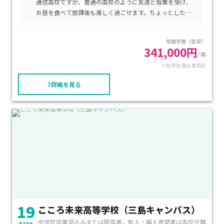
通信高校ですが、普通の高校のように友達と授業を受け、
境です。
お昼を食べて放課後も楽しく過ごせます。ちょっとした大
学のようなキャンパスです。 通学スタイルや通信スタイル
といった自分にあったコースを選べるのでメンタル面の負
年間学費（目安）
担はかなり減ります。
341,000円
/年
※就学支援金適用前
詳細を見る
19
こころ未来高等学校（三島キャンパス）
中学校卒業見込みまたは既卒者。転入・編入希望者は高校在籍
RANK