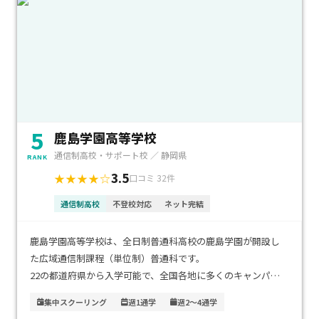
5
鹿島学園高等学校
通信制高校・サポート校 ／ 静岡県
RANK
3.5
★★★★☆
口コミ 32件
通信制高校
不登校対応
ネット完結
鹿島学園高等学校は、全日制普通科高校の鹿島学園が開設し
た広域通信制課程（単位制）普通科です。
22の都道府県から入学可能で、全国各地に多くのキャンパス
（サポート校）があります。
集中スクーリング
週1通学
週2～4通学