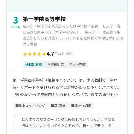
3
第一学院高等学校
新入学：中学校卒業見込みまたは中学校卒業者。 転入学：現
RANK
在高校在籍中の方（休学中を含む）。 編入学：一度高校を中
途退学した方も対象です。いずれも前在籍校での単位が引き継
げる場合…
4.7
★★★★★
口コミ 69件
通信制高校
不登校対応
ネット完結
第一学院高等学校（姫路キャンパス）は、少人数制で丁寧な
個別サポートを受けられる学習環境が整ったキャンパスです。
JR姫路駅から徒歩圏内という便利な立地で、通学の負担も少
なく安心です。学費は私立高校と同程度ですが、就学支援金の
集中スクーリング
週1通学
週2～4通学
活用で経済的な負担を軽減できます。自分のペースで学習を進
"
めたいお子さんや、進学・就職の両面でしっかりとサポート
転入生でまだスクーリングは経験していませんが、不安な
を受けたい方におすすめです。安心感と通いやすさを兼ね備え
点は先生がよく聞いてくださるので、親として安心してい
た環境で、高校生活を充実させたいご家庭に最適です。
ます。