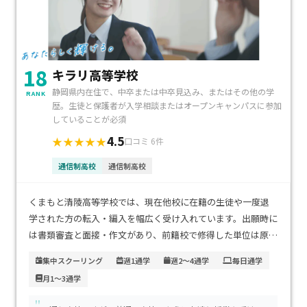
18
キラリ高等学校
静岡県内在住で、中卒または中卒見込み、またはその他の学
RANK
歴。生徒と保護者が入学相談またはオープンキャンパスに参加
していることが必須
4.5
★★★★★
口コミ 6件
通信制高校
通信制高校
くまもと清陵高等学校では、現在他校に在籍の生徒や一度退
学された方の転入・編入を幅広く受け入れています。出願時に
は書類審査と面接・作文があり、前籍校で修得した単位は原則
そのまま認められるため、卒業スケジュールの大幅なずれが
集中スクーリング
週1通学
週2～4通学
毎日通学
少ないのが安心材料です。具体的な数字は公開されていません
月1～3通学
が、全国から対応可能な通信制の利点を活かし、地域で学べ
る学習拠点が整っているため、安心して再スタートできる環
"