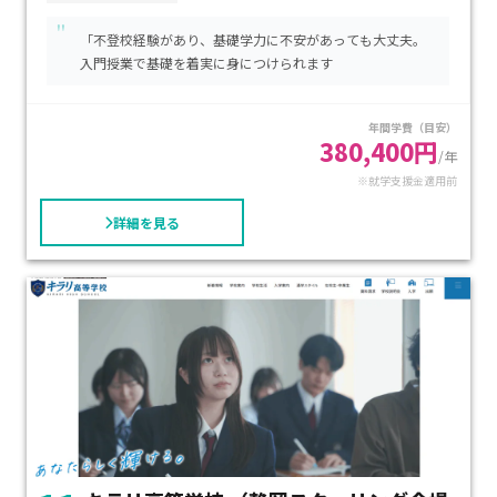
き、3年間で卒業可能な単位取得プランも整っています。浜松
"
市西区にあり、地域で学びながら卒業を目指せる環境が魅力で
「不登校経験があり、基礎学力に不安があっても大丈夫。
す。現役教師によるレポート指導や進路相談が浜松で受けら
入門授業で基礎を着実に身につけられます
れ、転編入にも柔軟に対応。基礎学力に不安がある方、自分
の住まいから無理なく通いたい方、進学・就職支援を地元で
年間学費（目安）
受けたい家庭に特におすすめです。
380,400円
/年
※就学支援金適用前
詳細を見る